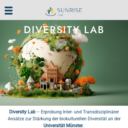
Zum
Inhalt
springen
DIVERSITY LAB
Diversity Lab
– Erprobung Inter- und Transdisziplinärer
Ansätze zur Stärkung der biokulturellen Diversität an der
Universität Münster.