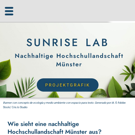
Zum
Inhalt
springen
SUNRISE LAB
Nachhaltige Hochschullandschaft
Münster
PROJEKTGRAFIK
Banner con concepto de ecología y medio ambiente con espacio para texto. Generado por IA.
© Adobe
Stock/ Cris.lo Studio
Wie sieht eine nachhaltige
Hochschullandschaft Münster aus?