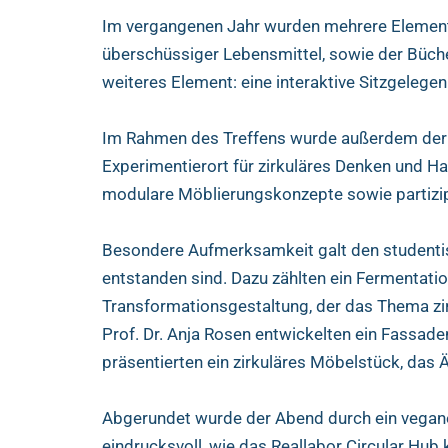
Im vergangenen Jahr wurden mehrere Elemente 
überschüssiger Lebensmittel, sowie der Bücherk
weiteres Element: eine interaktive Sitzgele
Im Rahmen des Treffens wurde außerdem der ak
Experimentierort für zirkuläres Denken und H
modulare Möblierungskonzepte sowie partizi
Besondere Aufmerksamkeit galt den studentis
entstanden sind. Dazu zählten ein Fermentat
Transformationsgestaltung, der das Thema zi
Prof. Dr. Anja Rosen entwickelten ein Fassaden
präsentierten ein zirkuläres Möbelstück, das 
Abgerundet wurde der Abend durch ein veganes
eindrucksvoll, wie das Reallabor Circular Hu