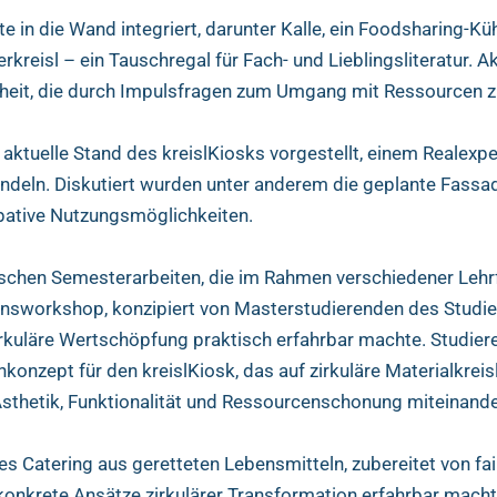
in die Wand integriert, darunter Kalle, ein Foodsharing-K
reisl – ein Tauschregal für Fach- und Lieblingsliteratur. Ak
genheit, die durch Impulsfragen zum Umgang mit Ressourcen
tuelle Stand des kreislKiosks vorgestellt, einem Realexper
andeln. Diskutiert wurden unter anderem die geplante Fassa
pative Nutzungsmöglichkeiten.
chen Semesterarbeiten, die im Rahmen verschiedener Lehr
ionsworkshop, konzipiert von Masterstudierenden des Studi
rkuläre Wertschöpfung praktisch erfahrbar machte. Studier
konzept für den kreislKiosk, das auf zirkuläre Materialkrei
Ästhetik, Funktionalität und Ressourcenschonung miteinande
 Catering aus geretteten Lebensmitteln, zubereitet von fa
b konkrete Ansätze zirkulärer Transformation erfahrbar mac